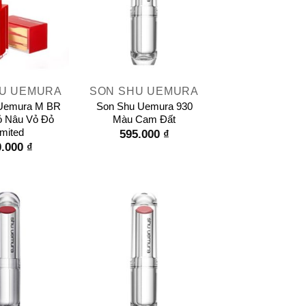
+
U UEMURA
SON SHU UEMURA
Uemura M BR
Son Shu Uemura 930
ỏ Nâu Vỏ Đỏ
Màu Cam Đất
imited
595.000
₫
0.000
₫