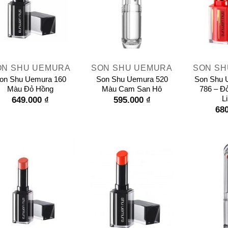
+
+
ON SHU UEMURA
SON SHU UEMURA
SON SH
on Shu Uemura 160
Son Shu Uemura 520
Son Shu 
Màu Đỏ Hồng
Màu Cam San Hô
786 – Đ
L
649.000
₫
595.000
₫
68