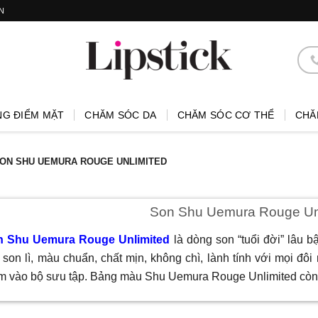
N
NG ĐIỂM MẶT
CHĂM SÓC DA
CHĂM SÓC CƠ THỂ
CHĂ
ON SHU UEMURA ROUGE UNLIMITED
Son Shu Uemura Rouge Un
n Shu Uemura Rouge Unlimited
là dòng son “tuổi đời” lâu
 son lì, màu chuẩn, chất mịn, không chì, lành tính với mọi đô
m vào bộ sưu tập. Bảng màu Shu Uemura Rouge Unlimited còn 