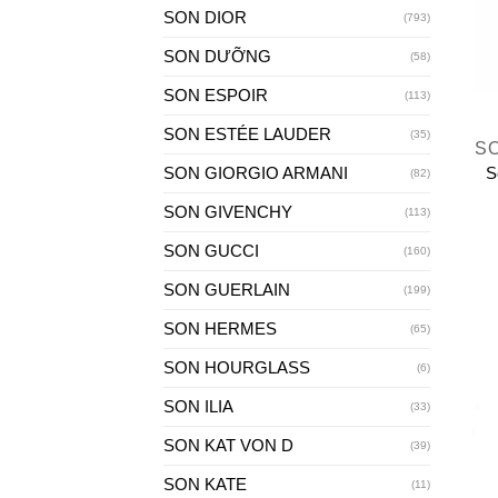
SON DIOR
(793)
SON DƯỠNG
(58)
SON ESPOIR
(113)
+
SON ESTÉE LAUDER
(35)
S
SON GIORGIO ARMANI
S
(82)
SON GIVENCHY
(113)
SON GUCCI
(160)
SON GUERLAIN
(199)
SON HERMES
(65)
SON HOURGLASS
(6)
SON ILIA
(33)
SON KAT VON D
(39)
SON KATE
(11)