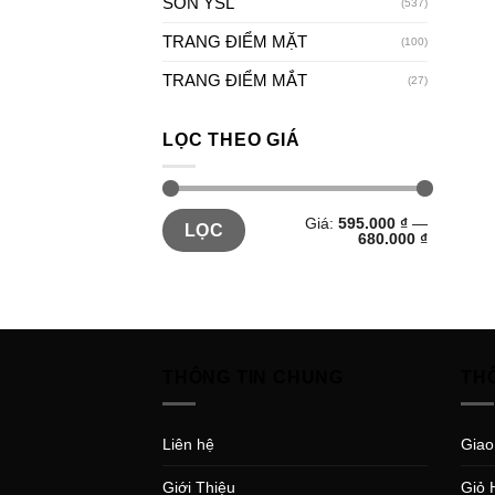
SON YSL
(537)
TRANG ĐIỂM MẶT
(100)
TRANG ĐIỂM MẮT
(27)
LỌC THEO GIÁ
Giá:
595.000 ₫
—
LỌC
680.000 ₫
THÔNG TIN CHUNG
TH
Liên hệ
Giao
Giới Thiệu
Giỏ 