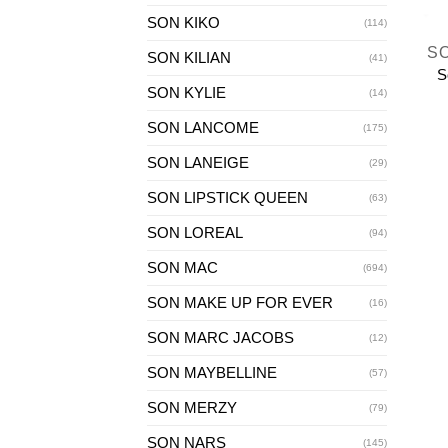
+
SON KIKO
(114)
S
SON KILIAN
(41)
S
SON KYLIE
(14)
SON LANCOME
(175)
SON LANEIGE
(29)
SON LIPSTICK QUEEN
(63)
SON LOREAL
(94)
SON MAC
(694)
SON MAKE UP FOR EVER
(16)
SON MARC JACOBS
(12)
SON MAYBELLINE
(57)
SON MERZY
(79)
SON NARS
(145)