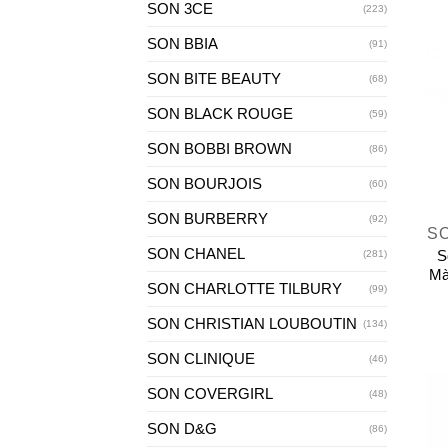
SON 3CE
(223)
SON BBIA
(91)
SON BITE BEAUTY
(68)
SON BLACK ROUGE
(59)
SON BOBBI BROWN
(86)
SON BOURJOIS
(60)
+
SON BURBERRY
(92)
S
SON CHANEL
S
(281)
Mà
SON CHARLOTTE TILBURY
(99)
SON CHRISTIAN LOUBOUTIN
(134)
SON CLINIQUE
(46)
SON COVERGIRL
(48)
SON D&G
(86)