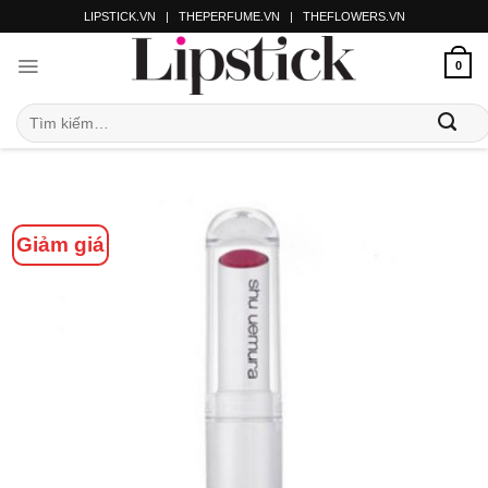
LIPSTICK.VN
|
THEPERFUME.VN
|
THEFLOWERS.VN
0
Giảm giá