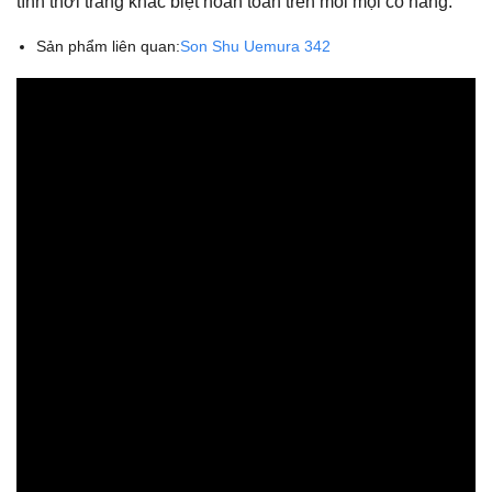
tính thời trang khác biệt hoàn toàn trên môi mọi cô nàng.
Sản phẩm liên quan:
Son Shu Uemura 342