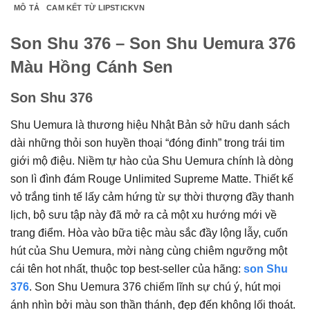
MÔ TẢ
CAM KẾT TỪ LIPSTICKVN
Son Shu 376 – Son Shu Uemura 376
Màu Hồng Cánh Sen
Son Shu 376
Shu Uemura là thương hiệu Nhật Bản sở hữu danh sách
dài những thỏi son huyền thoại “đóng đinh” trong trái tim
giới mộ điệu. Niềm tự hào của Shu Uemura chính là dòng
son lì đình đám Rouge Unlimited Supreme Matte. Thiết kế
vỏ trắng tinh tế lấy cảm hứng từ sự thời thượng đầy thanh
lịch, bộ sưu tập này đã mở ra cả một xu hướng mới về
trang điểm. Hòa vào bữa tiệc màu sắc đầy lộng lẫy, cuốn
hút của Shu Uemura, mời nàng cùng chiêm ngưỡng một
cái tên hot nhất, thuộc top best-seller của hãng:
son Shu
376
. Son Shu Uemura 376 chiếm lĩnh sự chú ý, hút mọi
ánh nhìn bởi màu son thần thánh, đẹp đến không lối thoát.