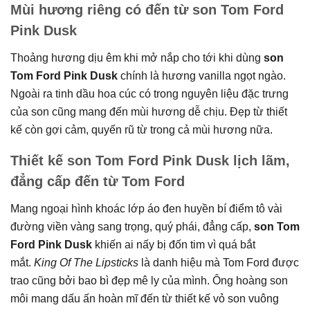
Mùi hương riêng có đến từ son Tom Ford
Pink Dusk
Thoảng hương dịu êm khi mở nắp cho tới khi dùng
son
Tom Ford Pink Dusk
chính là hương vanilla ngọt ngào.
Ngoài ra tinh dầu hoa cúc có trong nguyên liệu đặc trưng
của son cũng mang đến mùi hương dễ chịu. Đẹp từ thiết
kế còn gợi cảm, quyến rũ từ trong cả mùi hương nữa.
Thiết kế son Tom Ford Pink Dusk lịch lãm,
đẳng cấp đến từ Tom Ford
Mang ngoại hình khoác lớp áo đen huyền bí điểm tô vài
đường viền vàng sang trọng, quý phái, đẳng cấp,
son Tom
Ford Pink Dusk
khiến ai nấy bị đốn tim vì quá bắt
mắt.
King Of The Lipsticks
là danh hiệu mà Tom Ford được
trao cũng bởi bao bì đẹp mê ly của mình. Ông hoàng son
môi mang dấu ấn hoàn mĩ đến từ thiết kế vỏ son vuông