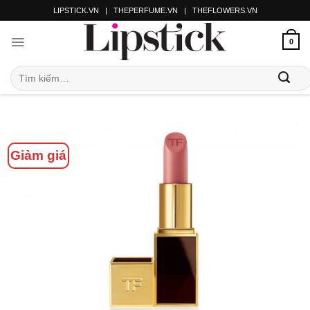
LIPSTICK.VN
|
THEPERFUME.VN
|
THEFLOWERS.VN
0
Giảm giá