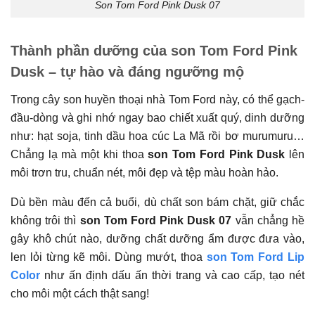
Son Tom Ford Pink Dusk 07
Thành phần dưỡng của son Tom Ford Pink
Dusk – tự hào và đáng ngưỡng mộ
Trong cây son huyền thoại nhà Tom Ford này, có thể gạch-
đầu-dòng và ghi nhớ ngay bao chiết xuất quý, dinh dưỡng
như: hạt soja, tinh dầu hoa cúc La Mã rồi bơ murumuru…
Chẳng lạ mà một khi thoa
son Tom Ford Pink Dusk
lên
môi trơn tru, chuẩn nét, môi đẹp và tệp màu hoàn hảo.
Dù bền màu đến cả buổi, dù chất son bám chặt, giữ chắc
không trôi thì
son Tom Ford Pink Dusk 07
vẫn chẳng hề
gây khô chút nào, dưỡng chất dưỡng ẩm được đưa vào,
len lỏi từng kẽ môi. Dùng mướt, thoa
son Tom Ford Lip
Color
như ấn định dấu ấn thời trang và cao cấp, tạo nét
cho môi một cách thật sang!