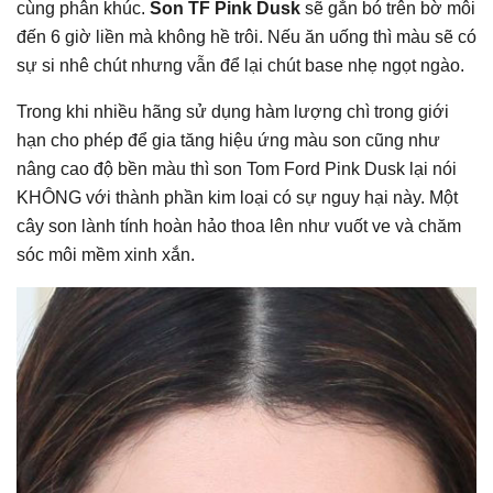
cùng phân khúc.
Son TF Pink Dusk
sẽ gắn bó trên bờ môi
đến 6 giờ liền mà không hề trôi. Nếu ăn uống thì màu sẽ có
sự si nhê chút nhưng vẫn để lại chút base nhẹ ngọt ngào.
Trong khi nhiều hãng sử dụng hàm lượng chì trong giới
hạn cho phép để gia tăng hiệu ứng màu son cũng như
nâng cao độ bền màu thì son Tom Ford Pink Dusk lại nói
KHÔNG với thành phần kim loại có sự nguy hại này. Một
cây son lành tính hoàn hảo thoa lên như vuốt ve và chăm
sóc môi mềm xinh xắn.