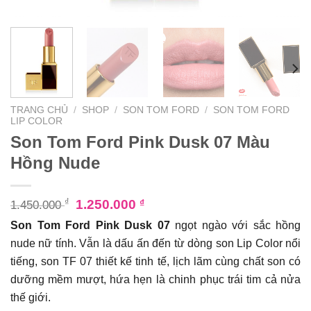
TRANG CHỦ
/
SHOP
/
SON TOM FORD
/
SON TOM FORD
LIP COLOR
Son Tom Ford Pink Dusk 07 Màu
Hồng Nude
₫
1.250.000
₫
1.450.000
Son Tom Ford Pink Dusk 07
ngọt ngào với sắc hồng
nude nữ tính. Vẫn là dấu ấn đến từ dòng son Lip Color nổi
tiếng, son TF 07 thiết kế tinh tế, lịch lãm cùng chất son có
dưỡng mềm mượt, hứa hẹn là chinh phục trái tim cả nửa
thế giới.