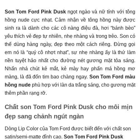
Son Tom Ford Pink Dusk
ngọt ngào và nữ tính với tông
hồng nude cực nhạt. Cảm nhận về tông hồng này được
sinh ra là dành cho các cô nàng điệu đà, hơi “bánh bèo”
yêu thích vẻ đẹp tự nhiên, nhẹ nhàng và trong trẻo. Son có
thể dùng hàng ngày, đẹp theo một cách riêng. Đừng gọi
em nó là “quý cô nhợt nhạt”, sự nhẹ nhàng ấy là thứ làm
nền tuyệt hảo nhất cho đường nét gương mặt tỏa sáng.
Nhấn nhá chút kẻ mắt, kẻ mày hay phấn má hồng mơ
màng, là đã đốn tim bao chàng ngay.
Son Tom Ford màu
hồng nude
phù hợp với làn da trắng sáng, cho gương mặt
thêm phần rạng rỡ.
Chất son Tom Ford Pink Dusk cho môi mịn
đẹp sang chảnh ngút ngàn
Dòng Lip Color của Tom Ford được biết đến với chất son
satin/semi-matte đỉnh cao.
Son Tom Ford Pink Dusk