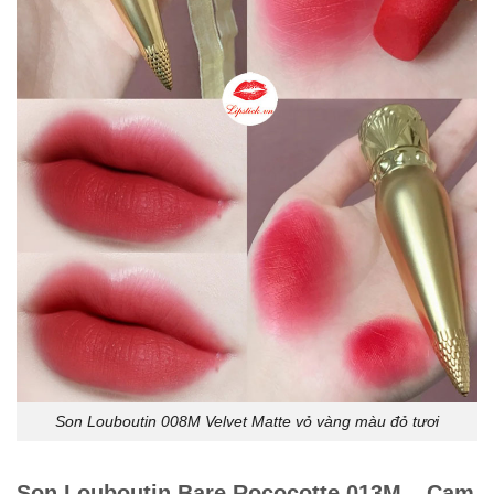
Son Louboutin 008M Velvet Matte vỏ vàng màu đỏ tươi
Son Louboutin Bare Rococotte 013M – Cam