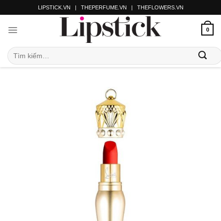
LIPSTICK.VN
|
THEPERFUME.VN
|
THEFLOWERS.VN
0