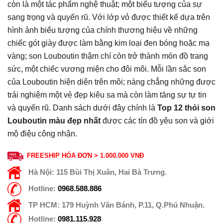
còn là một tác phẩm nghệ thuật; một biểu tượng của sự
sang trọng và quyến rũ. Với lớp vỏ được thiết kế dựa trên
hình ảnh biểu tượng của chính thương hiệu về những
chiếc gót giày được làm bằng kim loại đen bóng hoặc mạ
vàng; son Louboutin thậm chí còn trở thành món đồ trang
sức, một chiếc vương miện cho đôi môi. Mỗi lần sắc son
của Louboutin hiện diện trên môi; nàng chẳng những được
trải nghiệm một vẻ đẹp kiêu sa mà còn làm tăng sự tự tin
và quyến rũ. Danh sách dưới đây chính là
Top 12 thỏi son
Louboutin màu đẹp nhất
được các tín đồ yêu son và giới
mộ điệu công nhận.
FREESHIP HÓA ĐƠN > 1.000.000 VNĐ
Hà Nội:
115 Bùi Thị Xuân, Hai Bà Trưng.
Hotline:
0968.588.886
TP HCM:
179 Huỳnh Văn Bánh, P.11, Q.Phú Nhuận.
Hotline:
0981.115.928