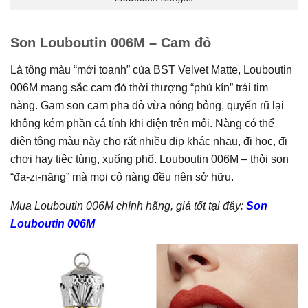
Son Louboutin 006M – Cam đỏ
Là tông màu “mới toanh” của BST Velvet Matte, Louboutin
006M mang sắc cam đỏ thời thượng “phủ kín” trái tim
nàng. Gam son cam pha đỏ vừa nóng bỏng, quyến rũ lại
không kém phần cá tính khi diện trên môi. Nàng có thể
diện tông màu này cho rất nhiều dịp khác nhau, đi học, đi
chơi hay tiệc tùng, xuống phố. Louboutin 006M – thỏi son
“đa-zi-năng” mà mọi cô nàng đều nên sở hữu.
Mua Louboutin 006M chính hãng, giá tốt tại đây:
Son
Louboutin 006M