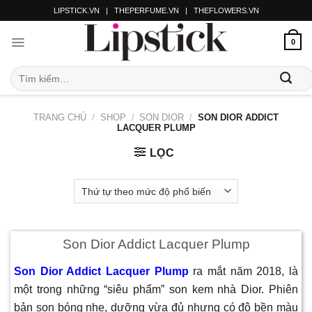
LIPSTICK.VN
|
THEPERFUME.VN
|
THEFLOWERS.VN
0
TRANG CHỦ
/
SHOP
/
SON DIOR
/
SON DIOR ADDICT
LACQUER PLUMP
LỌC
Son Dior Addict Lacquer Plump
Son Dior Addict Lacquer Plump
ra mắt năm 2018, là
một trong những “siêu phẩm” son kem nhà Dior. Phiên
bản son bóng nhẹ, dưỡng vừa đủ nhưng có độ bền màu