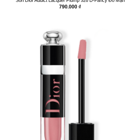
Son Dior Addict Lacquer Plump 926 D-Fancy Đỏ Mận
790.000
₫