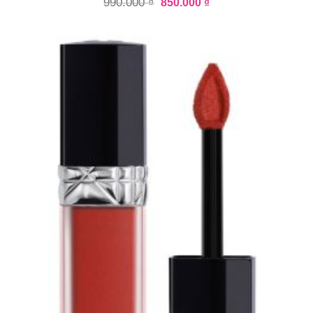
990.000
₫
850.000
₫