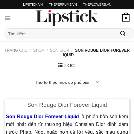
LIPSTICK.VN
|
THEPERFUME.VN
|
THEFLOWERS.VN
0
TRANG CHỦ
/
SHOP
/
SON DIOR
/
SON ROUGE DIOR FOREVER
LIQUID
LỌC
Son Rouge Dior Forever Liquid
Son Rouge Dior Forever Liquid
là phiên bản son kem
mới nhất đến từ thương hiệu Christian Dior đình đám
nước Pháp. Ngọt ngào hơn cả lời yêu, sắc màu cưng