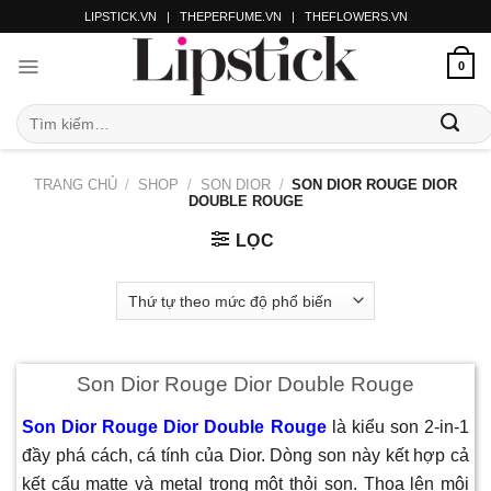
LIPSTICK.VN
|
THEPERFUME.VN
|
THEFLOWERS.VN
0
TRANG CHỦ
/
SHOP
/
SON DIOR
/
SON DIOR ROUGE DIOR
DOUBLE ROUGE
LỌC
Son Dior Rouge Dior Double Rouge
Son Dior Rouge Dior Double Rouge
là kiểu son 2-in-1
đầy phá cách, cá tính của Dior. Dòng son này kết hợp cả
kết cấu matte và metal trong một thỏi son. Thoa lên môi