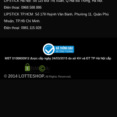
LIPSTICK Hà Nội: Số 115 Bùi Thị Xuân, Q.Hai Bà Trưng, Hà Nội.
Điện thoại:
0968.588.886
LIPSTICK TP.HCM: Số 179 Huỳnh Văn Bánh, Phường 11, Quận Phú
Nhuận, TP.Hồ Chí Minh.
Điện thoại:
0981.115.928
© 2014 LOTTESHOP.
All Rights Reserved.