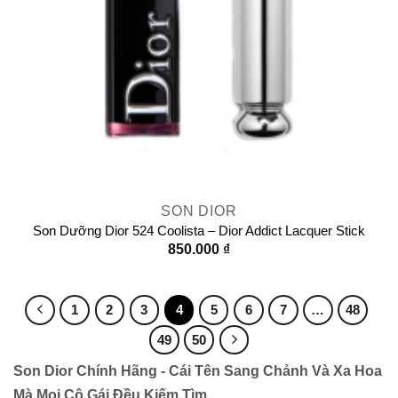
SON DIOR
Son Dưỡng Dior 524 Coolista – Dior Addict Lacquer Stick
850.000
₫
1
2
3
4
5
6
7
…
48
49
50
Son Dior Chính Hãng - Cái Tên Sang Chảnh Và Xa Hoa
Mà Mọi Cô Gái Đều Kiếm Tìm