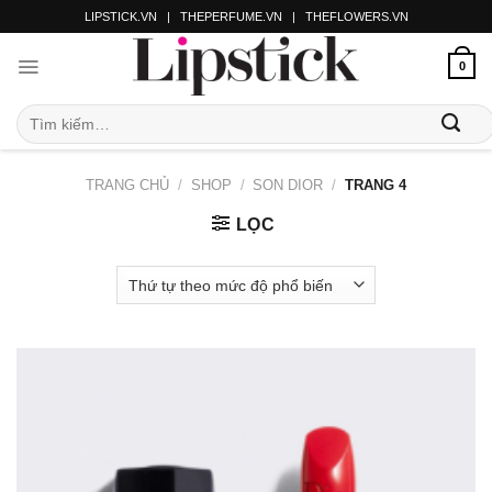
LIPSTICK.VN
|
THEPERFUME.VN
|
THEFLOWERS.VN
0
TRANG CHỦ
/
SHOP
/
SON DIOR
/
TRANG 4
LỌC