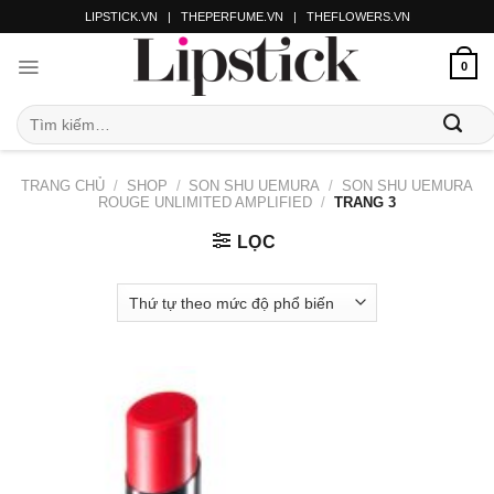
LIPSTICK.VN
|
THEPERFUME.VN
|
THEFLOWERS.VN
0
TRANG CHỦ
/
SHOP
/
SON SHU UEMURA
/
SON SHU UEMURA
ROUGE UNLIMITED AMPLIFIED
/
TRANG 3
LỌC