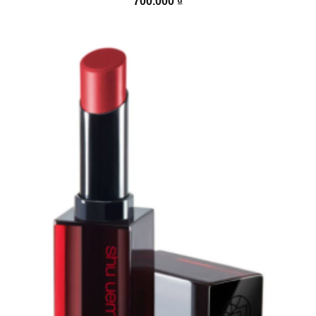
700.000
₫