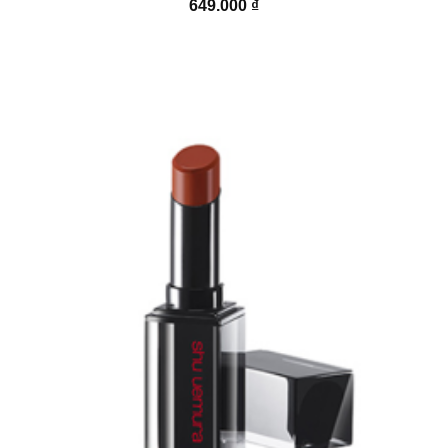
649.000
₫