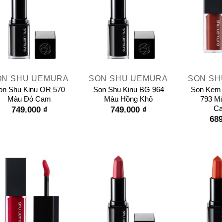
+
+
ON SHU UEMURA
SON SHU UEMURA
SON SH
on Shu Kinu OR 570
Son Shu Kinu BG 964
Son Kem 
Màu Đỏ Cam
Màu Hồng Khô
793 M
Ca
749.000
₫
749.000
₫
68