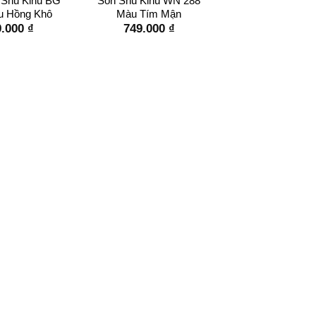
Shu Kinu BG
Son Shu Kinu WN 288
u Hồng Khô
Màu Tím Mận
9.000
₫
749.000
₫