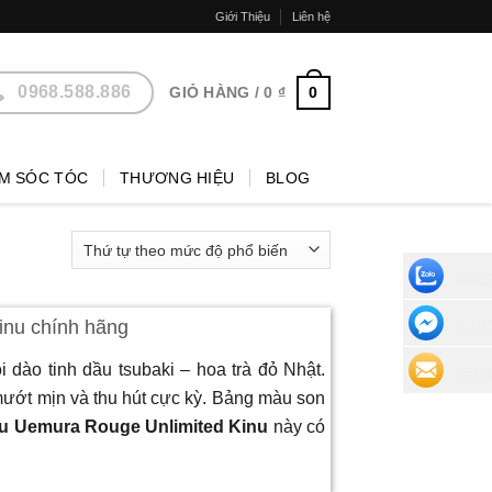
Giới Thiệu
Liên hệ
0968.588.886
0
GIỎ HÀNG /
0
₫
M SÓC TÓC
THƯƠNG HIỆU
BLOG
CHAT 
inu chính hãng
NHẮN 
 dào tinh dầu tsubaki – hoa trà đỏ Nhật.
ĐỂ LẠI
ướt mịn và thu hút cực kỳ. Bảng màu son
u Uemura Rouge Unlimited Kinu
này có