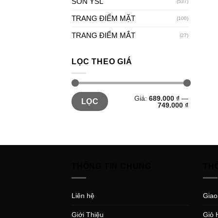
SON YSL
(537)
TRANG ĐIỂM MẶT
(100)
TRANG ĐIỂM MẮT
(27)
LỌC THEO GIÁ
Giá:
689.000 ₫
—
LỌC
749.000 ₫
THÔNG TIN CHUNG
TH
Liên hệ
Giao
Giới Thiệu
Giỏ 