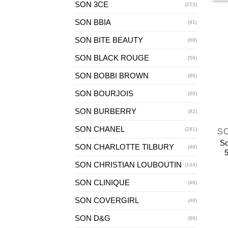
SON 3CE
(223)
SON BBIA
(91)
SON BITE BEAUTY
(68)
SON BLACK ROUGE
(59)
SON BOBBI BROWN
(86)
SON BOURJOIS
(60)
SON BURBERRY
+
(92)
SON CHANEL
(281)
S
So
SON CHARLOTTE TILBURY
(99)
SON CHRISTIAN LOUBOUTIN
(134)
SON CLINIQUE
(46)
SON COVERGIRL
(48)
SON D&G
(86)