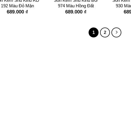
n Kem Shu Kinu RD
Son Kem Shu Kinu BG
Son Kem 
192 Màu Đỏ Mận
974 Màu Hồng Đất
930 Mà
689.000
₫
689.000
₫
68
1
2