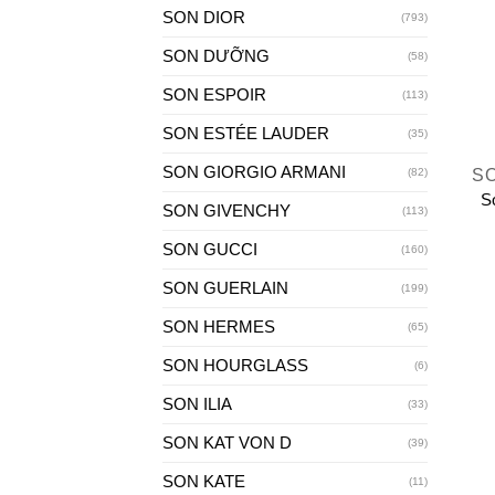
SON DIOR
(793)
SON DƯỠNG
(58)
SON ESPOIR
(113)
SON ESTÉE LAUDER
+
(35)
SON GIORGIO ARMANI
(82)
S
S
SON GIVENCHY
(113)
SON GUCCI
(160)
SON GUERLAIN
(199)
SON HERMES
(65)
SON HOURGLASS
(6)
SON ILIA
(33)
SON KAT VON D
(39)
SON KATE
(11)