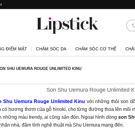
N
NG ĐIỂM MẶT
CHĂM SÓC DA
CHĂM SÓC CƠ THỂ
CHĂ
ON SHU UEMURA ROUGE UNLIMITED KINU
Son Shu Uemura Rouge Unlimited K
n Shu Uemura Rouge Unlimited Kinu
với những thỏi son dồi
 có hương thơm của gỗ hinoki, cho từng đường thoa lên môi m
n những màu trendy, ai cũng săn đón. Ngoại hình dòng
son Sh
nhấn nhá, đậm tính nghệ thuật mà Shu Uemura mang đến.