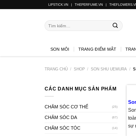
LIPSTICK.VN
|
THEPERFUME.VN
|
THEFLOWERS.V
SON MÔI
TRANG ĐIỂM MẮT
TRA
TRANG CHỦ
/
SHOP
/
SON SHU UEMURA
/
S
CÁC DANH MỤC SẢN PHẨM
So
CHĂM SÓC CƠ THỂ
(25)
Son
CHĂM SÓC DA
toà
(67)
sự 
CHĂM SÓC TÓC
(14)