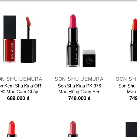
+
+
ON SHU UEMURA
SON SHU UEMURA
SON SH
n Kem Shu Kinu OR
Son Shu Kinu PK 376
Son Shu 
590 Màu Cam Cháy
Màu Hồng Cánh Sen
Màu
689.000
₫
749.000
₫
74