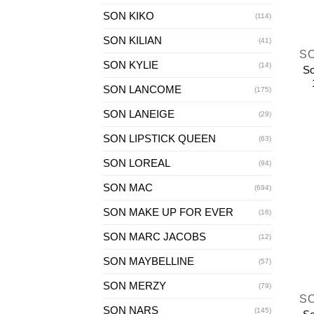
SON KIKO
(114)
+
SON KILIAN
(41)
S
SON KYLIE
(14)
So
SON LANCOME
(175)
SON LANEIGE
(29)
SON LIPSTICK QUEEN
(63)
SON LOREAL
(94)
SON MAC
(694)
SON MAKE UP FOR EVER
(16)
SON MARC JACOBS
(12)
SON MAYBELLINE
(57)
+
SON MERZY
(79)
S
SON NARS
(145)