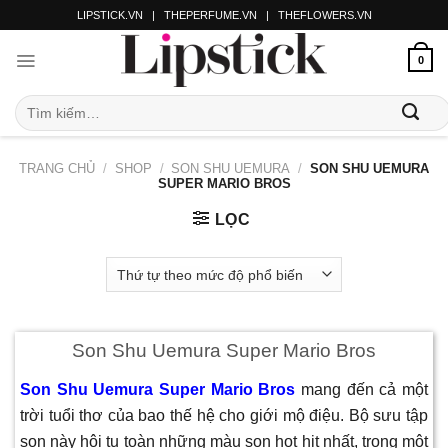
LIPSTICK.VN
|
THEPERFUME.VN
|
THEFLOWERS.VN
0
TRANG CHỦ
/
SHOP
/
SON SHU UEMURA
/
SON SHU UEMURA
SUPER MARIO BROS
LỌC
Son Shu Uemura Super Mario Bros
Son Shu Uemura Super Mario Bros
mang đến cả một
trời tuổi thơ của bao thế hệ cho giới mộ điệu. Bộ sưu tập
son này hội tụ toàn những màu son hot hit nhất, trong một