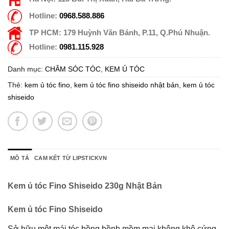
Hotline:
0968.588.886
TP HCM:
179 Huỳnh Văn Bánh, P.11, Q.Phú Nhuận.
Hotline:
0981.115.928
Danh mục:
CHĂM SÓC TÓC
,
KEM Ủ TÓC
Thẻ:
kem ủ tóc fino
,
kem ủ tóc fino shiseido nhật bản
,
kem ủ tóc
shiseido
MÔ TẢ
CAM KẾT TỪ LIPSTICKVN
Kem ủ tóc Fino Shiseido 230g Nhật Bản
Kem ủ tóc Fino Shiseido
Sở hữu một mái tóc bồng bềnh mềm mại không khô cứng