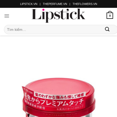
LIPSTICK.VN
|
THEPERFUME.VN
|
THEFLOWERS.VN
0