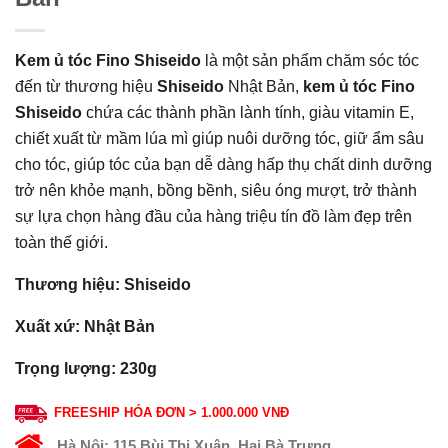
Kem ủ tóc Fino Shiseido
là một sản phẩm chăm sóc tóc
đến từ thương hiệu
Shiseido
Nhật Bản,
kem ủ tóc Fino
Shiseido
chứa các thành phần lành tính, giàu vitamin E,
chiết xuất từ mầm lúa mì giúp nuôi dưỡng tóc, giữ ẩm sâu
cho tóc, giúp tóc của bạn dễ dàng hấp thụ chất dinh dưỡng
trở nên khỏe mạnh, bồng bềnh, siêu óng mượt, trở thành
sự lựa chọn hàng đầu của hàng triệu tín đồ làm đẹp trên
toàn thế giới.
Thương hiệu: Shiseido
Xuất xứ: Nhật Bản
Trọng lượng: 230g
FREESHIP HÓA ĐƠN > 1.000.000 VNĐ
Hà Nội:
115 Bùi Thị Xuân, Hai Bà Trưng.