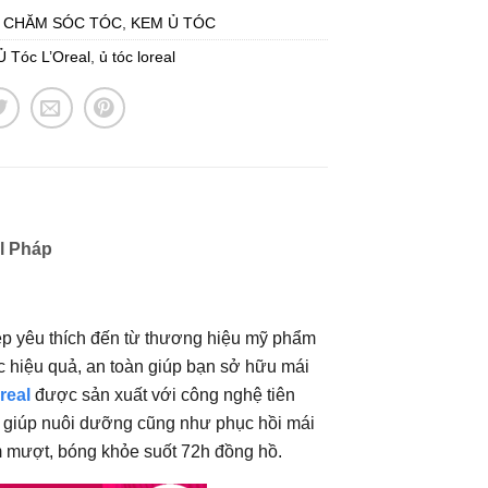
:
CHĂM SÓC TÓC
,
KEM Ủ TÓC
 Tóc L’Oreal
,
ủ tóc loreal
l Pháp
ẹp yêu thích đến từ thương hiệu mỹ phẩm
óc hiệu quả, an toàn giúp bạn sở hữu mái
real
được sản xuất với công nghệ tiên
vời giúp nuôi dưỡng cũng như phục hồi mái
m mượt, bóng khỏe suốt 72h đồng hồ.