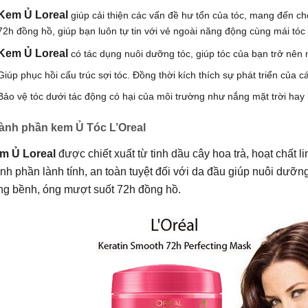
Kem Ủ Loreal
giúp cải thiện các vấn đề hư tổn của tóc, mang đến 
72h đồng hồ, giúp bạn luôn tự tin với vẻ ngoài năng động cùng mái tó
Kem Ủ Loreal
có tác dụng nuôi dưỡng tóc, giúp tóc của bạn trở nê
Giúp phục hồi cấu trúc sợi tóc. Đồng thời kích thích sự phát triển của 
Bảo vệ tóc dưới tác động có hại của môi trường như nắng mặt trời hay kh
ành phần kem Ủ Tóc L’Oreal
m Ủ Loreal
được chiết xuất từ tinh dầu cây hoa trà, hoạt chất
nh phần lành tính, an toàn tuyệt đối với da đầu giúp nuôi dưỡng
ng bềnh, óng mượt suốt 72h đồng hồ.