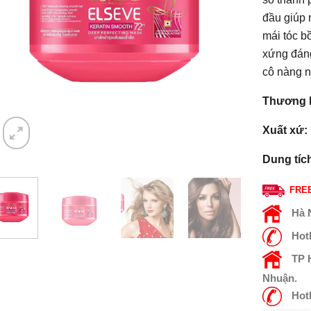
đầu giúp 
mái tóc b
xứng đáng
cô nàng 
Thương h
Xuất xứ:
Dung tíc
FREE
Hà 
Hot
TP
Nhuận.
Hot