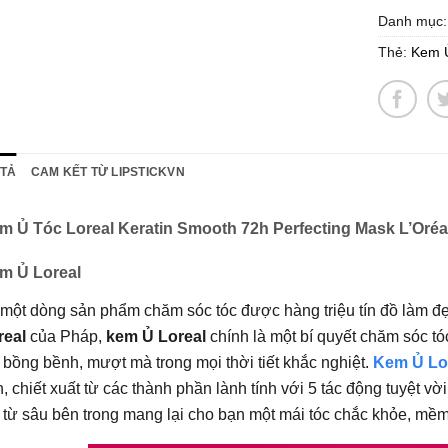
Danh mục
Thẻ:
Kem Ủ
 TẢ
CAM KẾT TỪ LIPSTICKVN
m Ủ Tóc Loreal Keratin Smooth 72h Perfecting Mask L’Oréa
m Ủ Loreal
 một dòng sản phẩm chăm sóc tóc được hàng triệu tín đồ làm đ
real
của Pháp,
kem Ủ Loreal
chính là một bí quyết chăm sóc t
 bồng bềnh, mượt mà trong mọi thời tiết khắc nghiệt.
Kem Ủ Lo
n, chiết xuất từ các thành phần lành tính với 5 tác động tuyệt 
 từ sâu bên trong mang lại cho bạn một mái tóc chắc khỏe, mề