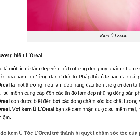
Kem Ủ Loreal
ương hiệu L’Oreal
u là một tín đồ làm đẹp yêu thích những dòng mỹ phẩm, chăm 
ớc hoa nam, nữ “lừng danh” đến từ Pháp thì có lẽ bạn đã quá 
Oreal
là một thương hiệu làm đẹp hàng đầu trên thế giới đến từ 
ư sứ mệnh cung cấp đến các tín đồ làm đẹp những dòng sản p
Oreal
còn được biết đến bởi các dòng chăm sóc tóc chất lượng v
Oreal.
Với
kem Ủ L’Oreal
bạn sẽ cảm nhận được sự mềm mại, mư
hiệm.
 do kem Ủ Tóc L’Oreal trở thành bí quyết chăm sóc tóc của