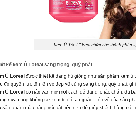
Kem Ủ Tóc L’Oreal chứa các thành phần tự
iết kế kem Ủ Loreal sang trọng, quý phái
m Ủ Loreal
được thiết kế dạng hủ giống như sản phẩm kem ủ 
 đỏ quyền lực tôn lên vẻ đẹp vô cùng sang trọng, quý phái, ghi 
m Ủ Loreal
có nắp vặn mở một cách dễ dàng, chắc chắn, dù b
ng nữa cũng không sợ kem bị đổ ra ngoài. Trên vỏ của sản phẩ
 sản phẩm màu trắng nổi bật trên nền đỏ giúp khách hàng có 