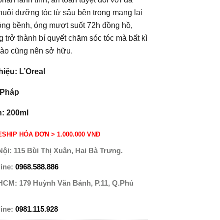
nuôi dưỡng tóc từ sâu bên trong mang lại
ồng bềnh, óng mượt suốt 72h đồng hồ,
 trở thành bí quyết chăm sóc tóc mà bất kì
nào cũng nên sở hữu.
iệu: L’Oreal
 Pháp
h: 200ml
SHIP HÓA ĐƠN > 1.000.000 VNĐ
Nội:
115 Bùi Thị Xuân, Hai Bà Trưng.
line:
0968.588.886
 HCM:
179 Huỳnh Văn Bánh, P.11, Q.Phú
line:
0981.115.928