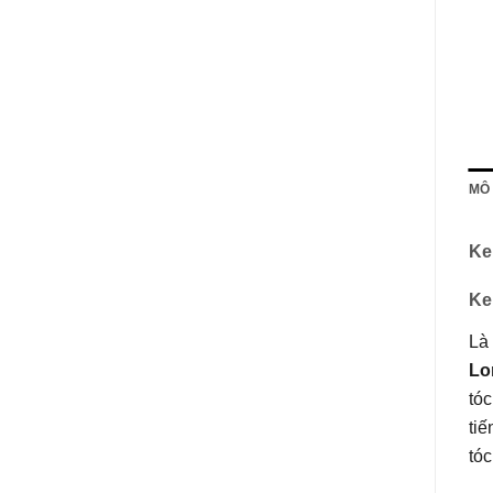
MÔ
Ke
Ke
Là
Lo
tóc
tiế
tóc