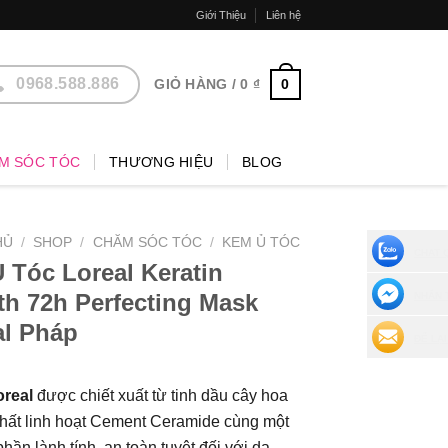
Giới Thiệu
Liên hệ
0968.588.886
0
GIỎ HÀNG /
0
₫
M SÓC TÓC
THƯƠNG HIỆU
BLOG
HỦ
/
SHOP
/
CHĂM SÓC TÓC
/
KEM Ủ TÓC
CHAT 
 Tóc Loreal Keratin
h 72h Perfecting Mask
NHẮN 
al Pháp
ĐỂ LẠI
oreal
được chiết xuất từ tinh dầu cây hoa
 chất linh hoạt Cement Ceramide cùng một
hần lành tính, an toàn tuyệt đối với da