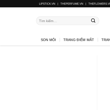
LIPSTICK.VN
|
THEPERFUME.VN
|
THEFLOWERS.V
SON MÔI
TRANG ĐIỂM MẮT
TRA