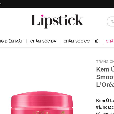
N
NG ĐIỂM MẶT
CHĂM SÓC DA
CHĂM SÓC CƠ THỂ
CHĂ
TRANG C
Kem Ủ
Smoot
L’Oré
Kem Ủ L
trà, hoạt
số thành p