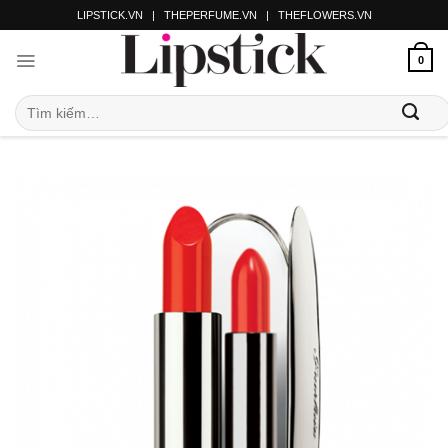
LIPSTICK.VN
|
THEPERFUME.VN
|
THEFLOWERS.VN
0