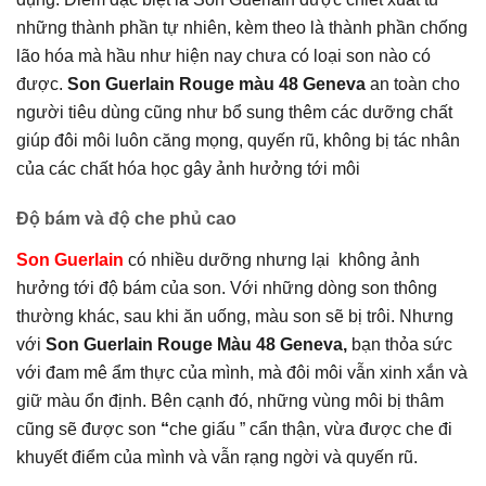
những thành phần tự nhiên, kèm theo là thành phần chống
lão hóa mà hầu như hiện nay chưa có loại son nào có
được.
Son Guerlain Rouge màu 48 Geneva
an toàn cho
người tiêu dùng cũng như bổ sung thêm các dưỡng chất
giúp đôi môi luôn căng mọng, quyến rũ, không bị tác nhân
của các chất hóa học gây ảnh hưởng tới môi
Độ bám và độ che phủ cao
Son Guerlain
có nhiều dưỡng nhưng lại không ảnh
hưởng tới độ bám của son. Với những dòng son thông
thường khác, sau khi ăn uống, màu son sẽ bị trôi. Nhưng
với
Son Guerlain Rouge Màu 48 Geneva,
bạn thỏa sức
với đam mê ẩm thực của mình, mà đôi môi vẫn xinh xắn và
giữ màu ổn định. Bên cạnh đó, những vùng môi bị thâm
cũng sẽ được son
“
che giấu ” cẩn thận, vừa được che đi
khuyết điểm của mình và vẫn rạng ngời và quyến rũ.