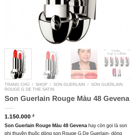
TRANG CHỦ
/
SHOP
/
SON GUERLAIN
/
SON GUERLAIN
ROUGE G DE THE SATIN
Son Guerlain Rouge Màu 48 Gevena
1.150.000
₫
Son Guerlain Rouge Màu 48 Gevena
hay còn gọi là son
phi thuyền thuộc dòng son
Rouge G De Guerlain- dòng