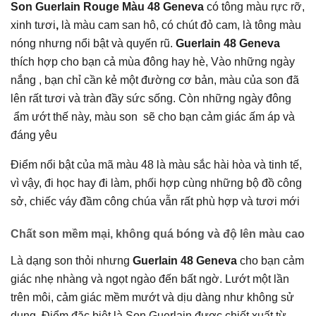
Son Guerlain Rouge Màu 48 Geneva
có tông màu rực rỡ,
xinh tươi
,
là màu cam san hô, có chút đỏ cam, là tông màu
nóng nhưng nổi bật và quyến rũ.
Guerlain 48 Geneva
thích hợp cho bạn cả mùa đông hay hè, Vào những ngày
nắng , bạn chỉ cần kẻ một đường cơ bản, màu của son đã
lên rất tươi và tràn đầy sức sống. Còn những ngày đông
ẩm ướt thế này, màu son sẽ cho bạn cảm giác ấm áp và
đáng yêu
Điểm nổi bật của mã màu 48 là màu sắc hài hòa và tinh tế,
vì vậy, đi học hay đi làm, phối hợp cùng những bộ đồ công
sở, chiếc váy đầm công chúa vẫn rất phù hợp và tươi mới
Chất son mềm mại, không quá bóng và độ lên màu cao
Là dạng son thỏi nhưng
Guerlain 48 Geneva
cho bạn cảm
giác nhẹ nhàng và ngọt ngào đến bất ngờ. Lướt một lần
trên môi, cảm giác mềm mướt và dịu dàng như không sử
dụng. Điểm đặc biệt là Son Guerlain được chiết xuất từ