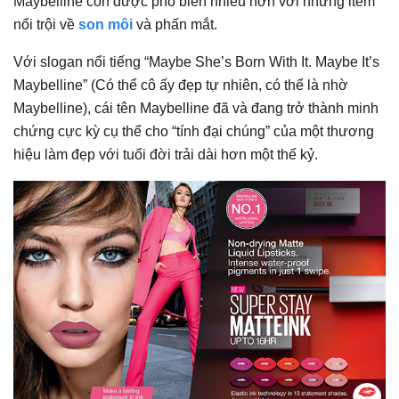
Maybelline còn được phổ biến nhiều hơn với những item
nổi trội về
son môi
và phấn mắt.
Với slogan nổi tiếng “Maybe She’s Born With It. Maybe It’s
Maybelline” (Có thể cô ấy đẹp tự nhiên, có thể là nhờ
Maybelline), cái tên Maybelline đã và đang trở thành minh
chứng cực kỳ cụ thể cho “tính đại chúng” của một thương
hiệu làm đẹp với tuổi đời trải dài hơn một thế kỷ.