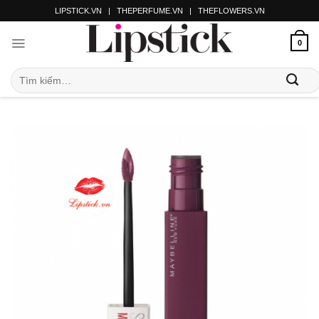
LIPSTICK.VN
|
THEPERFUME.VN
|
THEFLOWERS.VN
0