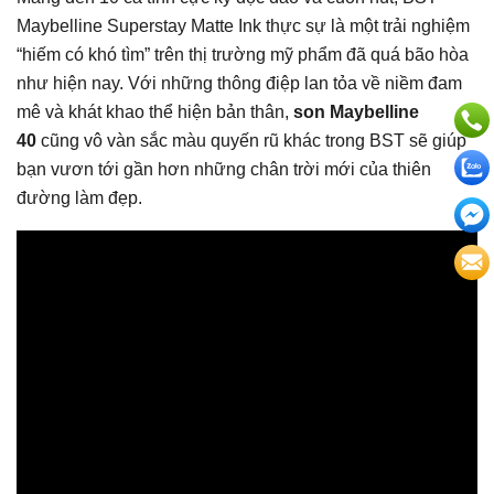
Maybelline Superstay Matte Ink thực sự là một trải nghiệm
“hiếm có khó tìm” trên thị trường mỹ phẩm đã quá bão hòa
như hiện nay. Với những thông điệp lan tỏa về niềm đam
mê và khát khao thể hiện bản thân,
son Maybelline
40
cũng vô vàn sắc màu quyến rũ khác trong BST sẽ giúp
bạn vươn tới gần hơn những chân trời mới của thiên
đường làm đẹp.