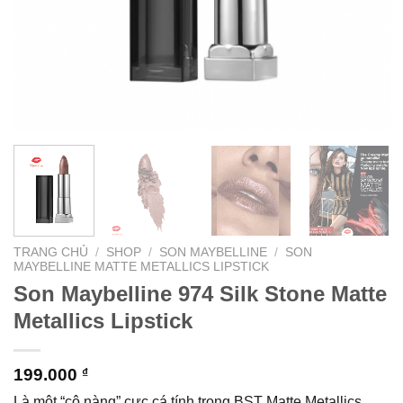
TRANG CHỦ
/
SHOP
/
SON MAYBELLINE
/
SON
MAYBELLINE MATTE METALLICS LIPSTICK
Son Maybelline 974 Silk Stone Matte
Metallics Lipstick
199.000
₫
Là một “cô nàng” cực cá tính trong BST Matte Metallics,