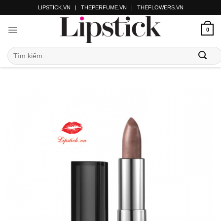
LIPSTICK.VN
|
THEPERFUME.VN
|
THEFLOWERS.VN
0