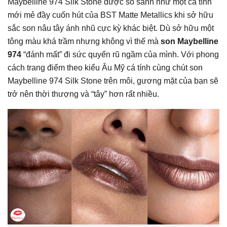
Maybelline 974 Silk Stone được so sánh như một cá tính
mới mẻ đầy cuốn hút của BST Matte Metallics khi sở hữu
sắc son nâu tây ánh nhũ cực kỳ khác biệt. Dù sở hữu một
tông màu khá trầm nhưng không vì thế mà
son Maybelline
974
“đánh mất” đi sức quyến rũ ngầm của mình. Với phong
cách trang điểm theo kiểu Âu Mỹ cá tính cùng chút son
Maybelline 974 Silk Stone trên môi, gương mặt của bạn sẽ
trở nên thời thượng và “tây” hơn rất nhiều.