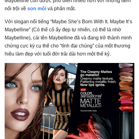
Maybelline còn được phổ biến nhiều hơn với những item
nổi trội về
son môi
và phấn mắt.
Với slogan nổi tiếng “Maybe She’s Born With It. Maybe It’s
Maybelline” (Có thể cô ấy đẹp tự nhiên, có thể là nhờ
Maybelline), cái tên Maybelline đã và đang trở thành minh
chứng cực kỳ cụ thể cho “tính đại chúng” của một thương
hiệu làm đẹp với tuổi đời trải dài hơn một thế kỷ.